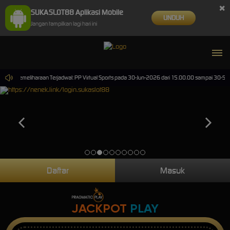
×
SUKASLOT88 Aplikasi Mobile
UNDUH
Jangan tampilkan lagi hari ini
Pemeliharaan Terjadwal: PP Virtual Sports pada 30-Jun-2026 dari 15.00.00 sampai 30-Sep-
Daftar
Masuk
JACKPOT
PLAY