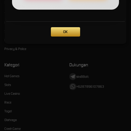
Kebijaksanaan
Platform
Tentang SUKASLOT88
Promosi
Responsible Gambling
Loyalty
OK
Syarat dan Ketentuan
Referral
Pusat Bantuan
Privacy & Police
Kategori
Dukungan
Hot Games
sks88ofc
Slots
+6287896107863
Live Casino
Race
Togel
Olahraga
Crash Game